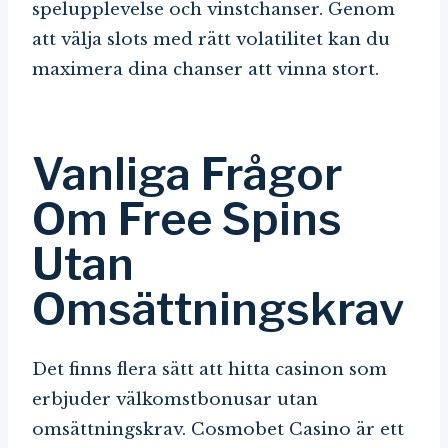
spelupplevelse och vinstchanser. Genom
att välja slots med rätt volatilitet kan du
maximera dina chanser att vinna stort.
Vanliga Frågor
Om Free Spins
Utan
Omsättningskrav
Det finns flera sätt att hitta casinon som
erbjuder välkomstbonusar utan
omsättningskrav. Cosmobet Casino är ett