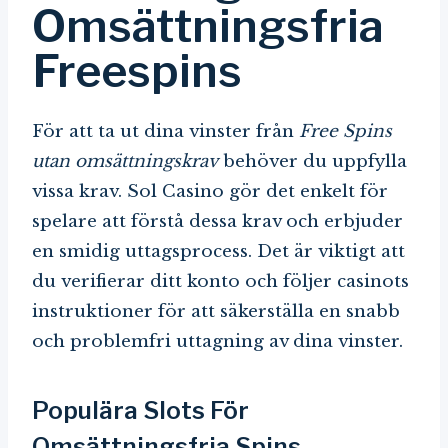
Omsättningsfria
Freespins
För att ta ut dina vinster från
Free Spins
utan omsättningskrav
behöver du uppfylla
vissa krav. Sol Casino gör det enkelt för
spelare att förstå dessa krav och erbjuder
en smidig uttagsprocess. Det är viktigt att
du verifierar ditt konto och följer casinots
instruktioner för att säkerställa en snabb
och problemfri uttagning av dina vinster.
Populära Slots För
Omsättningsfria Spins