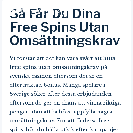
Skip
Så Får Du Dina
to
content
Free Spins Utan
Omsättningskrav
Vi förstår att det kan vara svårt att hitta
free spins utan omsättningskrav
på
svenska casinon eftersom det är en
eftertraktad bonus. Många spelare i
Sverige söker efter dessa erbjudanden
eftersom de ger en chans att vinna riktiga
pengar utan att behöva uppfylla några
omsättningskrav. För att få dessa free
spins, bör du hålla utkik efter kampanjer