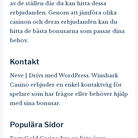
av de ställen där du kan hitta dessa
erbjudanden. Genom att jämföra olika
casinon och deras erbjudanden kan du
hitta de bästa bonusarna som passar dina
behov.
Kontakt
Neve | Drivs med WordPress. Winshark
Casino erbjuder en enkel kontaktväg för
spelare som har frågor eller behöver hjälp
med sina bonusar.
Populära Sidor