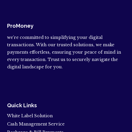
ProMoney
we’re committed to simplifying your digital
transactions. With our trusted solutions, we make
payments effortless, ensuring your peace of mind in
every transaction. Trust us to securely navigate the
digital landscape for you.
Quick Links
White Label Solution
Cash Management Service