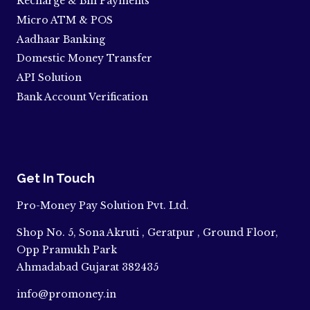
Recharge & Bill Payments
Micro ATM & POS
Aadhaar Banking
Domestic Money Transfer
API Solution
Bank Account Verification
Get In Touch
Pro-Money Pay Solution Pvt. Ltd.
Shop No. 5, Sona Akruti , Geratpur , Ground Floor,
Opp Pramukh Park
Ahmadabad Gujarat 382435
info@promoney.in