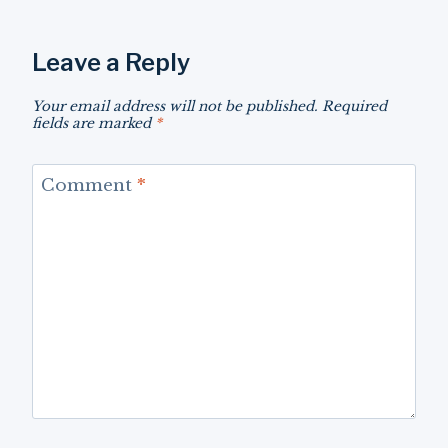
Leave a Reply
Your email address will not be published.
Required
fields are marked
*
Comment
*