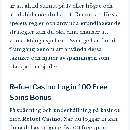
är att alltid stanna på 17 eller högre och
att dubbla när du har 11. Genom att förstå
spelets regler och använda grundläggande
strategier kan du öka dina chanser att
vinna. Många spelare i Sverige har funnit
framgång genom att använda dessa
taktiker och njuter av spänningen som
blackjack erbjuder.
Refuel Casino Login 100 Free
Spins Bonus
Få spänning och underhållning på kasinot
med
Refuel Casino
. När du loggar in kan
du ta del av en generös 100 free spins