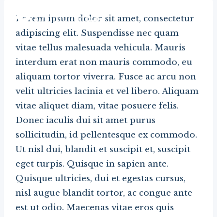
Skip
Lorem ipsum dolor sit amet, consectetur
to
adipiscing elit. Suspendisse nec quam
content
vitae tellus malesuada vehicula. Mauris
interdum erat non mauris commodo, eu
aliquam tortor viverra. Fusce ac arcu non
velit ultricies lacinia et vel libero. Aliquam
vitae aliquet diam, vitae posuere felis.
Donec iaculis dui sit amet purus
sollicitudin, id pellentesque ex commodo.
Ut nisl dui, blandit et suscipit et, suscipit
eget turpis. Quisque in sapien ante.
Quisque ultricies, dui et egestas cursus,
nisl augue blandit tortor, ac congue ante
est ut odio. Maecenas vitae eros quis