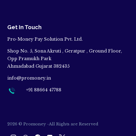
Get In Touch
Pro-Money Pay Solution Pvt. Ltd.
Shop No. 5, Sona Akruti , Geratpur , Ground Floor,
Opp Pramukh Park
Ahmadabad Gujarat 382435
info@promoney.in
+91 88664 47788
2026 © Promoney -All Rights are Reserved